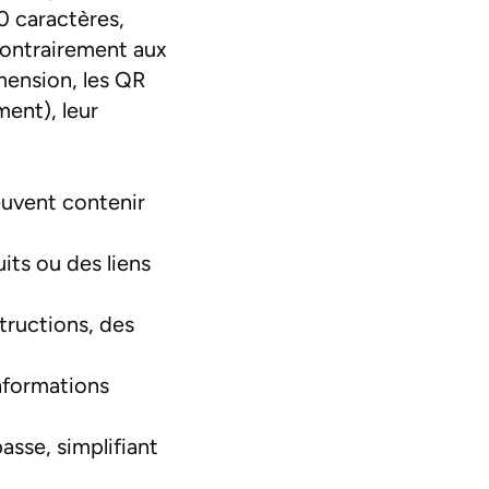
 caractères,
Contrairement aux
mension, les QR
ent), leur
euvent contenir
its ou des liens
tructions, des
nformations
asse, simplifiant