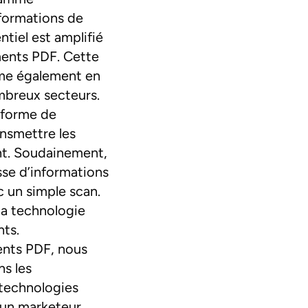
formations de
tiel est amplifié
ments PDF. Cette
orme également en
mbreux secteurs.
s forme de
nsmettre les
nt. Soudainement,
sse d’informations
c un simple scan.
 la technologie
nts.
ents PDF, nous
s les
technologies
 un marketeur