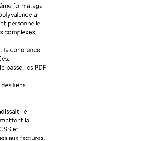
 même formatage
polyvalence a
et personnelle,
fs complexes.
t la cohérence
ées.
e passe, les PDF
des liens
issait, le
rmettent la
 CSS et
sés aux factures,