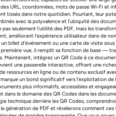
 des URL, coordonnées, mots de passe Wi-Fi et in
t tissés dans notre quotidien. Pourtant, leur poten
ombinés avec la polyvalence et l’ubiquité des docu
e pas seulement l’utilité des PDF, mais les transf
nt, améliorant l’expérience utilisateur dans de no
 un billet d’événement ou une carte de visite sou
remière vue, il remplit sa fonction de base — tra
res. Maintenant, intégrez un QR Code à ce docume
vient une passerelle interactive, offrant une riche
de ressources en ligne ou de contenu exclusif ave
marque un bond significatif vers l’exploitation de
ocuments plus informatifs, accessibles et engagea
nt dans le domaine des QR Codes dans les docum
gie technique derrière les QR Codes, comprendron
la génération de PDF et révélerons comment ces 
relacées de manière transparente. Que vous soyez