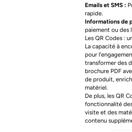
Emails et SMS :
Pr
rapide.
Informations de 
paiement ou des l
Les QR Codes : un
La capacité à enc
pour l’engagemen
transformer des d
brochure PDF ave
de produit, enric
matériel.
De plus, les QR C
fonctionnalité de
visite et des mat
contenu supplémen