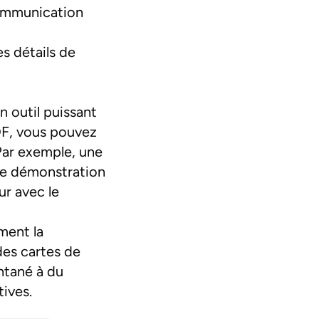
ommunication
es détails de
 outil puissant
DF, vous pouvez
Par exemple, une
de démonstration
ur avec le
ment la
des cartes de
ntané à du
ives.