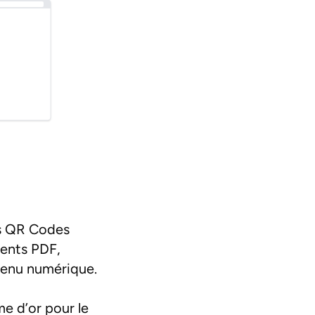
es QR Codes
ments PDF,
ntenu numérique.
e d’or pour le