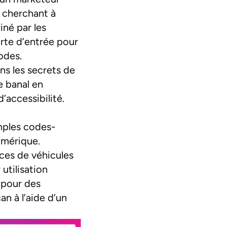
 cherchant à
iné par les
orte d’entrée pour
odes.
s les secrets de
e banal en
’accessibilité.
mples codes-
umérique.
ces de véhicules
utilisation
s pour des
n à l’aide d’un