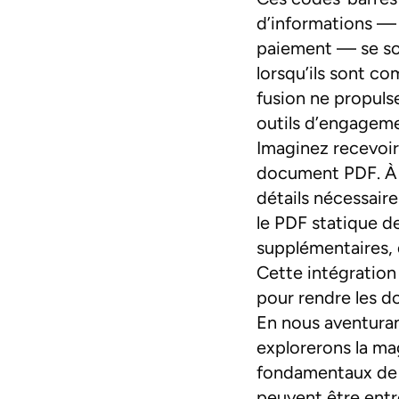
d’informations —
paiement — se son
lorsqu’ils sont c
fusion ne propuls
outils d’engageme
Imaginez recevoir
document PDF. À p
détails nécessai
le PDF statique de
supplémentaires, 
Cette intégration 
pour rendre les d
En nous aventura
explorerons la ma
fondamentaux de 
peuvent être ent