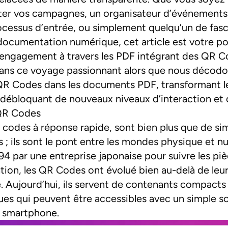
ter vos campagnes, un organisateur d’événements
rocessus d’entrée, ou simplement quelqu’un de fasc
a documentation numérique, cet article est votre p
e l’engagement à travers les PDF intégrant des QR C
ans ce voyage passionnant alors que nous décodon
 QR Codes dans les documents PDF, transformant l
 débloquant de nouveaux niveaux d’interaction et d
QR Codes
codes à réponse rapide, sont bien plus que de si
 ; ils sont le pont entre les mondes physique et n
4 par une entreprise japonaise pour suivre les piè
tion, les QR Codes ont évolué bien au-delà de leur 
ale. Aujourd’hui, ils servent de contenants compact
s qui peuvent être accessibles avec un simple sca
e smartphone.