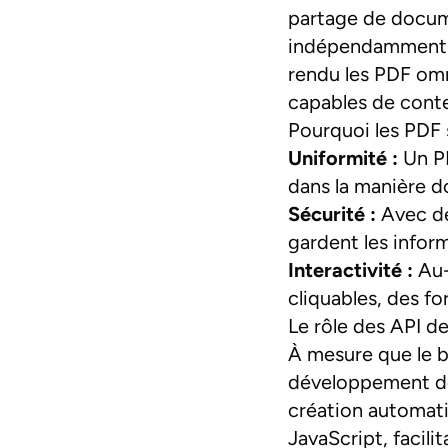
partage de docum
indépendamment de
rendu les PDF omn
capables de conte
Pourquoi les PDF 
Uniformité :
Un PD
dans la manière d
Sécurité :
Avec de
gardent les inform
Interactivité :
Au-
cliquables, des fo
Le rôle des API d
À mesure que le b
développement des
création automat
JavaScript, facili