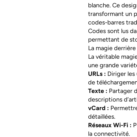
blanche. Ce desi
transformant un p
codes-barres trad
Codes sont lus da
permettant de sto
La magie derrière
La véritable magi
une grande variét
URLs :
Diriger les
de téléchargement
Texte :
Partager d
descriptions d’ar
vCard :
Permettre 
détaillées.
Réseaux Wi-Fi :
Pa
la connectivité.