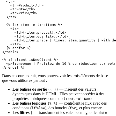
  <tr>

    <th>Produit</th>

    <th>Qté</th>

    <th>Prix</th>

  </tr>

  {% for item in lineItems %}

    <tr>

      <td>{{item.product}}</td>

      <td>{{item.quantity}}</td>

      <td>{{item.price | times: item.quantity | with_de
    </tr>

  {% endfor %}

</table>

{% if client.isNewClient %}

  <p>Bienvenue ! Profitez de 10 % de réduction sur votr
Dans ce court extrait, vous pouvez voir les trois éléments de base
que vous utiliserez partout :
Les balises de sortie
— insèrent des valeurs
{{ }}
dynamiques dans le HTML. Elles peuvent accéder à des
propriétés imbriquées comme
.
client.fullName
Les balises logiques
— contrôlent le flux avec des
{% %}
conditions (
/
), des boucles (
), et plus encore.
if
else
for
Les filtres
— transforment les valeurs en ligne. Ici
|
date