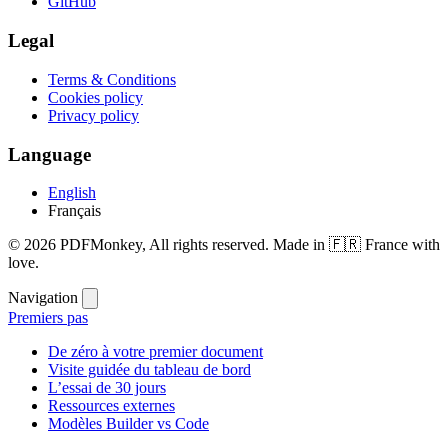
GitHub
Legal
Terms & Conditions
Cookies policy
Privacy policy
Language
English
Français
© 2026 PDFMonkey, All rights reserved. Made in 🇫🇷 France with
love.
Navigation
Premiers pas
De zéro à votre premier document
Visite guidée du tableau de bord
L’essai de 30 jours
Ressources externes
Modèles Builder vs Code