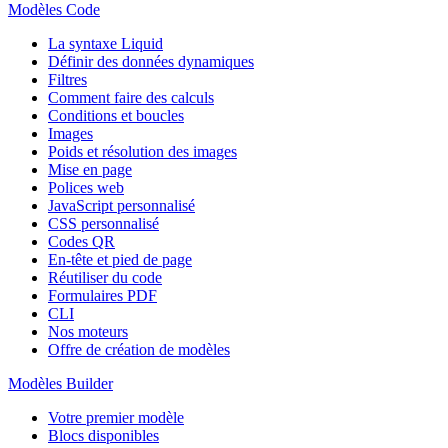
Modèles Code
La syntaxe Liquid
Définir des données dynamiques
Filtres
Comment faire des calculs
Conditions et boucles
Images
Poids et résolution des images
Mise en page
Polices web
JavaScript personnalisé
CSS personnalisé
Codes QR
En-tête et pied de page
Réutiliser du code
Formulaires PDF
CLI
Nos moteurs
Offre de création de modèles
Modèles Builder
Votre premier modèle
Blocs disponibles